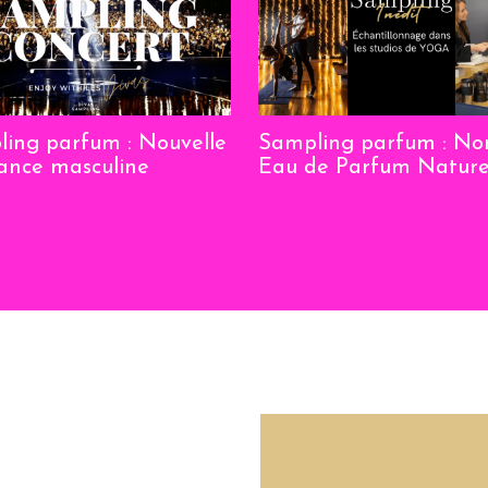
ing parfum : Nouvelle
Sampling parfum : N
ance masculine
Eau de Parfum Nature