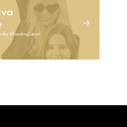
iva
e
Junky #FoodingLover