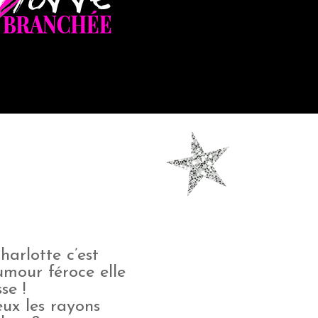
harlotte c’est
umour féroce elle
se !
eux les rayons