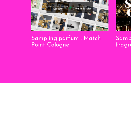
Sampling parfum : Match
Sampl
Point Cologne
fragr