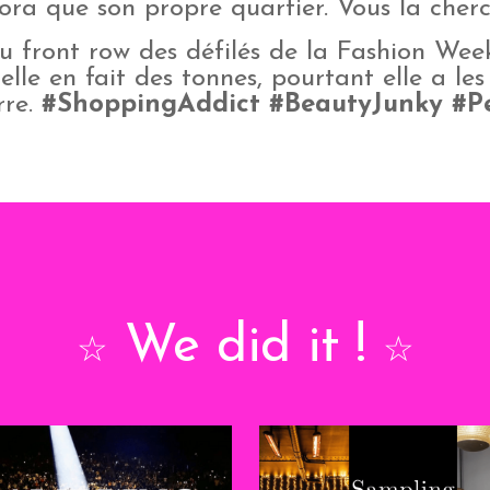
ora que son propre quartier.
Vous la cher
au front row des défilés de la Fashion We
lle en fait des tonnes, pourtant elle a les 
rre.
#ShoppingAddict #BeautyJunky #P
We did it !
☆
☆