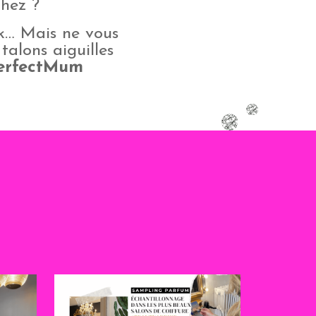
chez ?
ek… Mais ne vous
talons aiguilles
erfectMum