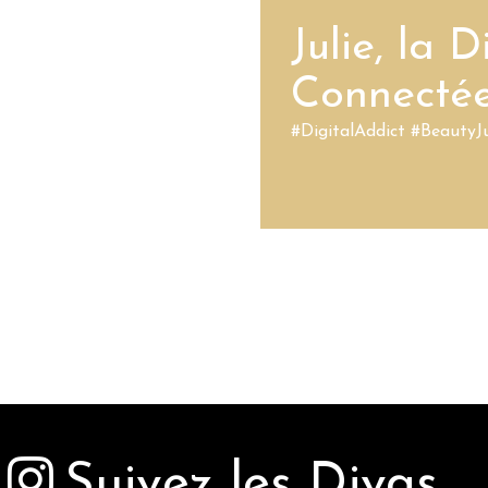
Julie, la D
Connecté
#DigitalAddict #Beauty
Suivez les Divas ...