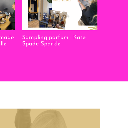
omade
Sampling parfum : Kate
lle
Spade Sparkle